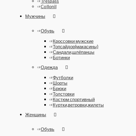
Trespass
Collonil
Мужчины
Обувь
Кроссовки мужские
Топсайдор(макасины)
Сандали,шлёпанцы
Ботинки
Одежда
Футболки
Шорты
Брюки
Толстовки
Костюм спортивный
Куртки,ветровки,жилеты
Женщины
Обувь