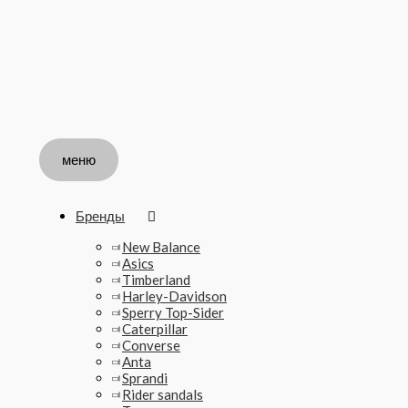
меню
Перейти
Поиск:
к
содержимому
меню
Бренды
New Balance
Asics
Timberland
Harley-Davidson
Sperry Top-Sider
Caterpillar
Converse
Anta
Sprandi
Rider sandals