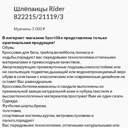
Шлёпанцы Rider
822215/21119/3
Мужчины
3 000
₽
В интернет-магазине Sportlike представлена только
оригинальная продукция!
Обувь:
Кроссовки для бега, трейла,волейбола,тенниса и
ходьбы,порадуют вас передовыми технологиями,отличными
материалами и превосходным качеством.
Амортизирующие промежуточные подошвы,износостойкие или
не скользящие подмётки,дышащий или водонепроницаемый верх
обуви в сочетании с классическим или современным дизайном не
оставят Вас равнодушным.
Кроссовки,ботинки,макасины и сандали выполнены из
премиальной замши,натуральной кожи и нубука,текстиля и
высокотехнологичных материалов,прослужат Вам не один сезон.
Одежда:
Футболки,шорты,брюки,
толстовки,
спортивные костюмы,куртки, ветровки,пуховики и
пальто,порадуют
Вас передовыми технологиями ,отличными натуральными или