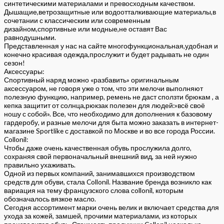
синтетическими материалами и превосходным качеством.
Дышащие,ветрозащитные или водоотталкивающие материалы,в
сочетании с классическим или современным
дизайном,спортивные или модные,не оставят Вас
равнодушными.
Представленная у нас на сайте многофункциональная,удобная и
конечно красивая одежда,прослужит и будет радывать не один
сезон!
Аксессуары:
Спортивный наряд можно «разбавить» оригинальным
аксессуаром, не говоря уже о том, что эти мелочи выполняют
полезную функцию, например, ремень не даст сползти брюкам , а
кепка защитит от солнца,рюкзак полезен для людей:»всё своё
ношу с собой». Все, что необходимо для дополнения к базовому
гардеробу, и разные мелочи для быта можно заказать в интернет-
магазине Sportlike с доставкой по Москве и во все города России.
Collonil:
Чтобы даже очень качественная обувь прослужила долго,
сохраняя свой первоначальный внешний вид, за ней нужно
правильно ухаживать.
Одной из первых компаний, занимавшихся производством
средств для обуви, стала Collonil. Название бренда возникло как
вариация на тему французского слова сollonil, которым
обозначалось вязкое масло.
Сегодня ассортимент марки очень велик и включает средства для
ухода за кожей, замшей, прочими материалами, из которых