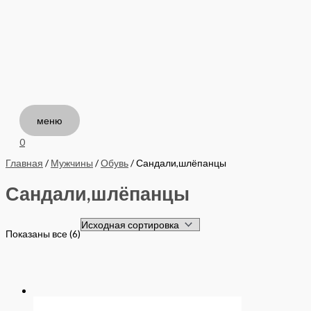
меню
Перейти
к
содержимому
меню
0
Главная
/
Мужчины
/
Обувь
/ Сандали,шлёпанцы
Сандали,шлёпанцы
Показаны все (6)